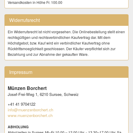
Versandkosten in Höhe Fr. 100.00
ABNAHME
Ware wird nach der Bezahlung nicht bei uns eingelagert oder
Widerrufsrecht
zwischengelagert. Die Kundschaft trägt dafür Sorge unmittelbar nach
dem Kauf eine verbindliche Versandadresse zur Verfügung zu stellen.
Ein Widerrufsrecht ist nicht vorgesehen. Die Onlinebestellung stellt einen
rechtsgültigen und rechtsverbindlichen Kaufvertrag dar. Mit dem
LIEFERUNG
Höchstgebot, bzw. Kauf wird ein verbindlicher Kaufvertrag ohne
Der Versand erfolgt nach vollständigem Zahlungseingang die vom
Rücktrittsmoeglichkeit geschlossen. Der Käufer verpflichtet sich zur
Käufer auf numisauktion.ch hinterlegte Adresse. Eine abweichende
Bezahlung und zur Abnahme der gekauften Ware.
Lieferadresse ist dem Verkäufer sofort nach dem Kauf über das auf
numisauktion bereitgestellte Formular (Kaufen | gekaufte Artikel | Jetzt
Bezahlen - Käufer möchte bezahlen) mitzuteilen.
Impressum
- Der Versand an My Post 24 - Stationen, sowie "Postlagernd" wird
ausdrücklich abgelehnt.
Versand ins Ausland erfolgt nur sofern explizit angeboten, bis max. CHF
Münzen Borchert
99.00 Warenwert pro Sendung.
Josef-Frei-Weg 1,
6210 Sursee,
Schweiz
ABHOLUNG
+41 41 9704122
Abholzeiten in Sursee: Mi–Fr 10.00 – 12.00 Uhr + 13.30–17.00 Uhr,
info@muenzenborchert.ch
Sa 08.00–12.00 Uhr (Ausnahmen, wie beispielsweise
www.muenzenborchert.ch
Ferienabwesenheit, sind publiziert auf
www.goldankauf-sursee.ch
)
.
ABHOLUNG
VERSANDKOSTEN
Abholzeiten in Sursee: Mi–Fr 10.00 – 12.00 Uhr + 13.30–17.00 Uhr, Sa