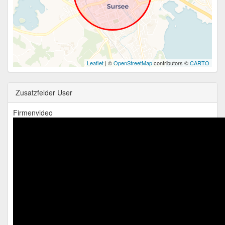
Leaflet
| ©
OpenStreetMap
contributors ©
CARTO
Zusatzfelder User
Firmenvideo