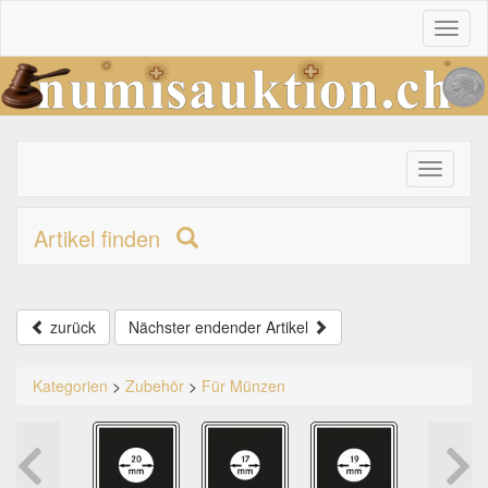
Toggl
naviga
Toggle
primary
navigati
Artikel finden
zurück
Nächster endender Artikel
Kategorien
>
Zubehör
>
Für Münzen