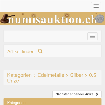
Toggl
naviga
Toggle
primary
navigati
Artikel finden
Kategorien
>
Edelmetalle
>
Silber
>
0.5
Unze
Nächster endender Artikel
Kategorien