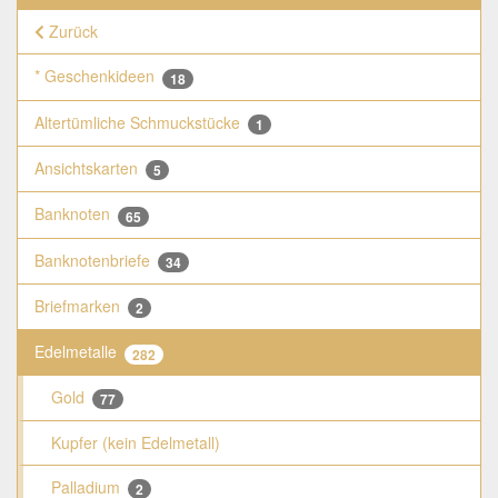
Zurück
* Geschenkideen
18
Altertümliche Schmuckstücke
1
Ansichtskarten
5
Banknoten
65
Banknotenbriefe
34
Briefmarken
2
Edelmetalle
282
Gold
77
Kupfer (kein Edelmetall)
Palladium
2