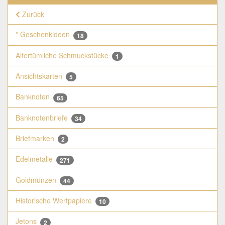
Zurück
* Geschenkideen
18
Altertümliche Schmuckstücke
1
Ansichtskarten
5
Banknoten
65
Banknotenbriefe
34
Briefmarken
2
Edelmetalle
271
Goldmünzen
44
Historische Wertpapiere
10
Jetons
2