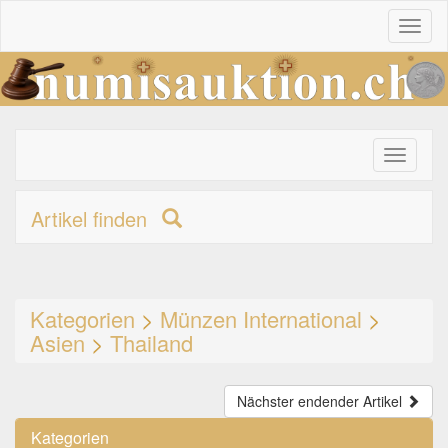
Toggl
naviga
Toggle
primary
navigati
Artikel finden
Kategorien
>
Münzen International
>
Asien
>
Thailand
Nächster endender Artikel
Kategorien