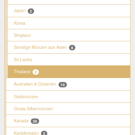
Japan
2
Korea
Singapur
Sonstige Münzen aus Asien
8
Sri Lanka
Thailand
2
Australien & Ozeanien
14
Goldmünzen
Gross-Silbermünzen
Kanada
26
Karibikregion
2