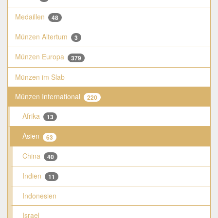
Medaillen
48
Münzen Altertum
3
Münzen Europa
379
Münzen im Slab
Münzen International
220
Afrika
13
Asien
63
China
40
Indien
11
Indonesien
Israel