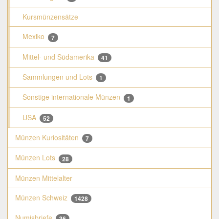
Kursmünzensätze
Mexiko
7
Mittel- und Südamerika
41
Sammlungen und Lots
1
Sonstige internationale Münzen
1
USA
52
Münzen Kuriositäten
7
Münzen Lots
28
Münzen Mittelalter
Münzen Schweiz
1428
Numisbriefe
36