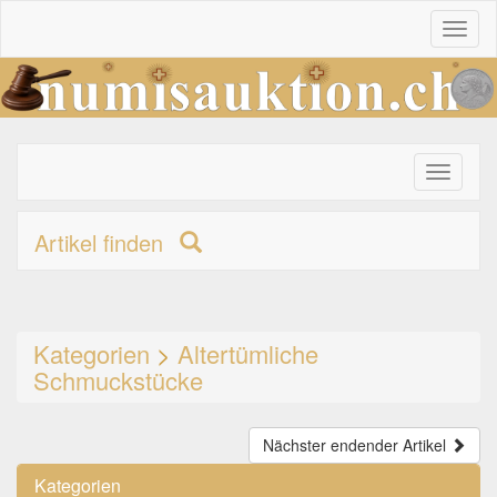
Toggl
naviga
Toggle
primary
navigati
Artikel finden
Kategorien
>
Altertümliche
Schmuckstücke
Nächster endender Artikel
Kategorien