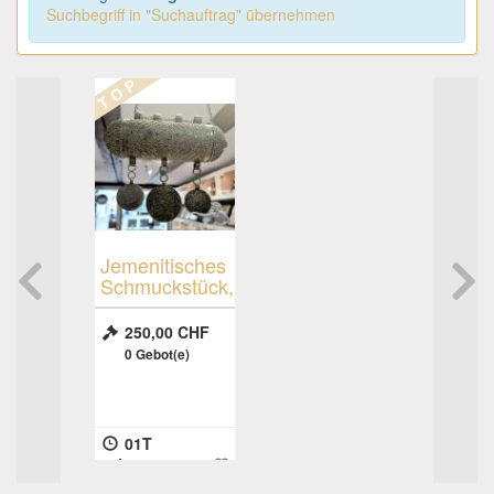
Suchbegriff in "Suchauftrag" übernehmen
T O P
Jemenitisches
Schmuckstück,
Silber
250,00 CHF
0
Gebot(e)
01T
11h:09m:34s