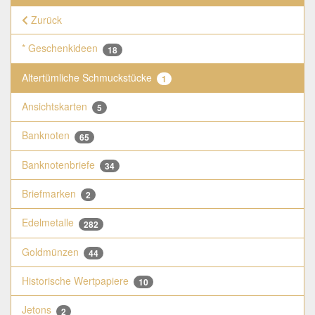
Zurück
* Geschenkideen
18
Altertümliche Schmuckstücke
1
Ansichtskarten
5
Banknoten
65
Banknotenbriefe
34
Briefmarken
2
Edelmetalle
282
Goldmünzen
44
Historische Wertpapiere
10
Jetons
2