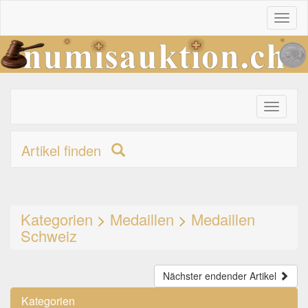
Toggl
naviga
Toggle
primary
navigati
Artikel finden
Kategorien
>
Medaillen
>
Medaillen
Schweiz
Nächster endender Artikel
Kategorien