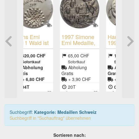
rni
1997 Simone
Hans Erni
ald ist
Erni Medaille,
1994 Elefant -
Spanisch-
Zirkus Knie
Brötli-Bahn,
00 CHF
65,00 CHF
100,00 CHF
Silber Platiniert
Sofortkauf
kauf
Sofortkauf
lung
Abholung
Abholung
Gratis
Gratis
0 CHF
+ 3,90 CHF
+ 3,90 CHF
Versand
Versand
20T
04T
:15s
19h:14m:15s
21h:44m:14s
Suchbegriff:
Kategorie: Medaillen Schweiz
Suchbegriff in "Suchauftrag" übernehmen
Sortieren nach: