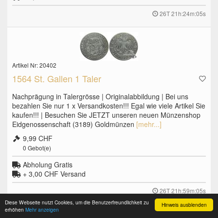
26T 21h:24m:04s
Artikel Nr: 20402
1564 St. Gallen 1 Taler
Nachprägung in Talergrösse | Originalabbildung | Bei uns
bezahlen Sie nur 1 x Versandkosten!!! Egal wie viele Artikel Sie
kaufen!!! | Besuchen Sie JETZT unseren neuen Münzenshop
Eidgenossenschaft (3189) Goldmünzen
[mehr...]
9,99 CHF
0
Gebot(e)
Abholung Gratis
+ 3,00 CHF
Versand
26T 21h:59m:04s
Diese Webseite nutzt Cookies, um die Benutzerfreundlichkeit zu
Hinweis ausblenden
erhöhen
Mehr anzeigen