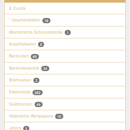
Zurück
* Geschenkideen
18
Altertümliche Schmuckstücke
1
Ansichtskarten
5
Banknoten
65
Banknotenbriefe
34
Briefmarken
2
Edelmetalle
282
Goldmünzen
44
Historische Wertpapiere
10
Jetons
2