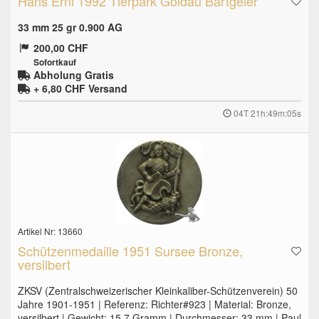
Hans Erni 1992 Tierpark Goldau Bartgeier
33 mm 25 gr 0.900 AG
200,00 CHF
Sofortkauf
Abholung Gratis
+ 6,80 CHF
Versand
04T 21h:49m:04s
Artikel Nr: 13660
Schützenmedaille 1951 Sursee Bronze,
versilbert
ZKSV (Zentralschweizerischer Kleinkaliber-Schützenverein) 50
Jahre 1901-1951 | Referenz: Richter#923 | Material: Bronze,
versilbert | Gewicht: 15.7 Gramm | Durchmesser: 33 mm | Paul