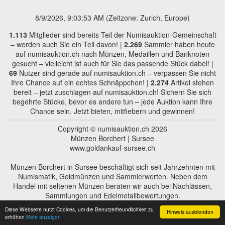
8/9/2026, 9:03:53 AM
(Zeitzone: Zurich, Europe)
1.113
Mitglieder sind bereits Teil der Numisauktion-Gemeinschaft
– werden auch Sie ein Teil davon! |
2.269
Sammler haben heute
auf numisauktion.ch nach Münzen, Medaillen und Banknoten
gesucht – vielleicht ist auch für Sie das passende Stück dabei! |
69
Nutzer sind gerade auf numisauktion.ch – verpassen Sie nicht
Ihre Chance auf ein echtes Schnäppchen! |
2.274
Artikel stehen
bereit – jetzt zuschlagen auf numisauktion.ch! Sichern Sie sich
begehrte Stücke, bevor es andere tun – jede Auktion kann Ihre
Chance sein. Jetzt bieten, mitfiebern und gewinnen!
Copyright © numisauktion.ch 2026
Münzen Borchert | Sursee
www.goldankauf-sursee.ch
Münzen Borchert in Sursee beschäftigt sich seit Jahrzehnten mit
Numismatik, Goldmünzen und Sammlerwerten. Neben dem
Handel mit seltenen Münzen beraten wir auch bei Nachlässen,
Sammlungen und Edelmetallbewertungen.
Diese Webseite nutzt Cookies, um die Benutzerfreundlichkeit zu
Hinweis ausblenden
erhöhen
Mehr anzeigen