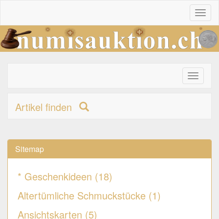
Toggl
naviga
Toggle
primary
navigati
Artikel finden
Sitemap
* Geschenkideen (18)
Altertümliche Schmuckstücke (1)
Ansichtskarten (5)