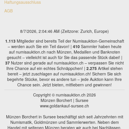
Haftungsausschluss
AGB
8/7/2026, 2:04:46 AM
(Zeitzone: Zurich, Europe)
1.113
Mitglieder sind bereits Teil der Numisauktion-Gemeinschaft
– werden auch Sie ein Teil davon! |
410
Sammler haben heute
auf numisauktion.ch nach Münzen, Medaillen und Banknoten
gesucht – vielleicht ist auch für Sie das passende Stück dabei! |
37
Nutzer sind gerade auf numisauktion.ch – verpassen Sie nicht
Ihre Chance auf ein echtes Schnäppchen! |
2.275
Artikel stehen
bereit – jetzt zuschlagen auf numisauktion.ch! Sichern Sie sich
begehrte Stücke, bevor es andere tun – jede Auktion kann Ihre
Chance sein. Jetzt bieten, mitfiebern und gewinnen!
Copyright © numisauktion.ch 2026
Münzen Borchert | Sursee
www.goldankauf-sursee.ch
Münzen Borchert in Sursee beschäftigt sich seit Jahrzehnten mit
Numismatik, Goldmünzen und Sammlerwerten. Neben dem
Handel mit seltenen Münzen beraten wir auch bei Nachlässen,