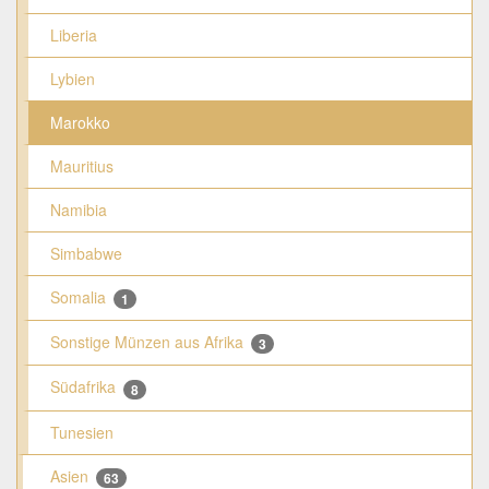
Liberia
Lybien
Marokko
Mauritius
Namibia
Simbabwe
Somalia
1
Sonstige Münzen aus Afrika
3
Südafrika
8
Tunesien
Asien
63