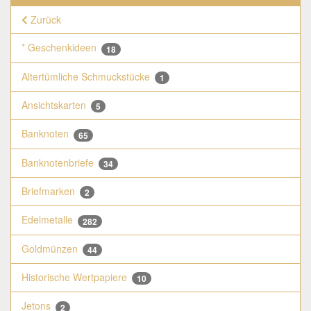
Zurück
* Geschenkideen
18
Altertümliche Schmuckstücke
1
Ansichtskarten
5
Banknoten
65
Banknotenbriefe
34
Briefmarken
2
Edelmetalle
282
Goldmünzen
44
Historische Wertpapiere
10
Jetons
2