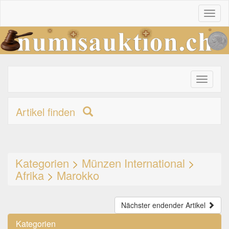
Toggl
naviga
Toggle
primary
navigati
Artikel finden
Kategorien
>
Münzen International
>
Afrika
>
Marokko
Nächster endender Artikel
Kategorien