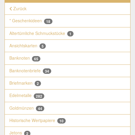
Zurück
* Geschenkideen
18
Altertümliche Schmuckstücke
1
Ansichtskarten
5
Banknoten
65
Banknotenbriefe
34
Briefmarken
2
Edelmetalle
282
Goldmünzen
44
Historische Wertpapiere
10
Jetons
2