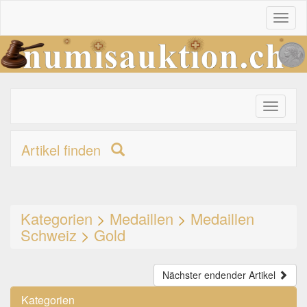
Toggl
naviga
Toggle
primary
navigati
Artikel finden
Kategorien
>
Medaillen
>
Medaillen
Schweiz
>
Gold
Nächster endender Artikel
Kategorien