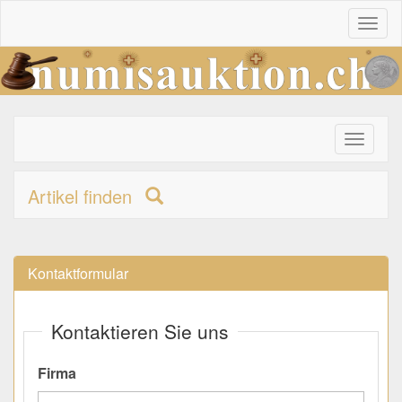
Toggl
naviga
Toggle
primary
navigati
Artikel finden
Kontaktformular
Kontaktieren Sie uns
Firma