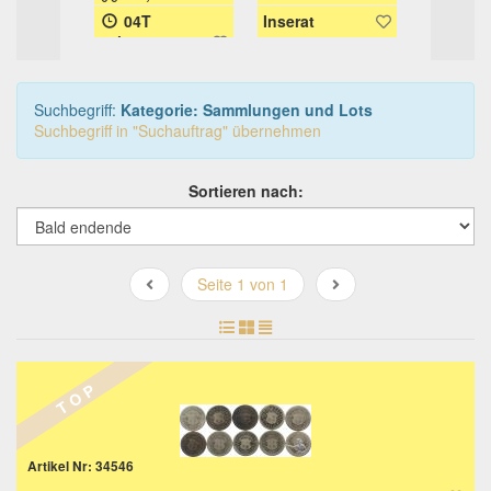
Versand
Versand
04T
Inserat
09T
:41s
14h:41m:42s
16h:21m
Suchbegriff:
Kategorie: Sammlungen und Lots
Suchbegriff in "Suchauftrag" übernehmen
Sortieren nach:
Seite 1 von 1
T O P
Artikel Nr: 34546