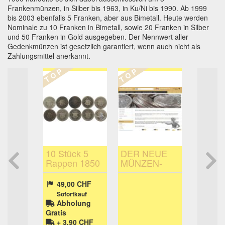
Frankenmünzen, in Silber bis 1963, in Ku/Ni bis 1990. Ab 1999
bis 2003 ebenfalls 5 Franken, aber aus Bimetall. Heute werden
Nominale zu 10 Franken in Bimetall, sowie 20 Franken in Silber
und 50 Franken in Gold ausgegeben. Der Nennwert aller
Gedenkmünzen ist gesetzlich garantiert, wenn auch nicht als
Zahlungsmittel anerkannt.
T O P
T O P
T O P
it 40
10 Stück 5
DER NEUE
5 Fran
 Münzen
Rappen 1850
MÜNZEN-
Typen
nken
BB
SHOP |
der 3
numismatik
versch
0,00 CHF
49,00 CHF
530,
verfassung
geht auch
Sujet "
kauf
Sofortkauf
Sofort
einfach
Helveti
ung
Abholung
Abho
"Frauen
Gratis
Gratis
"Alphir
0 CHF
+ 3,90 CHF
+ 12,