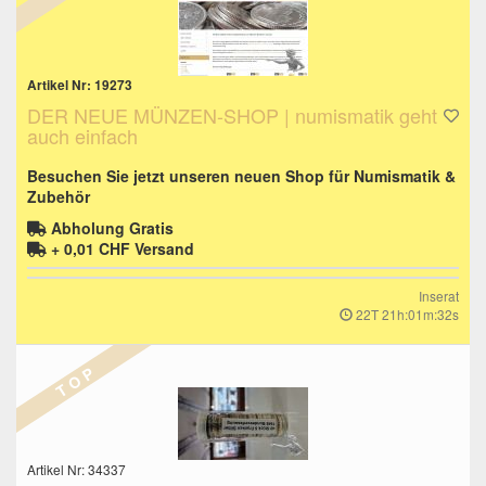
Artikel Nr: 19273
DER NEUE MÜNZEN-SHOP | numismatik geht
auch einfach
Besuchen Sie jetzt unseren neuen Shop für Numismatik &
Zubehör
Abholung Gratis
+ 0,01 CHF
Versand
Inserat
22T 21h:01m:31s
T O P
Artikel Nr: 34337