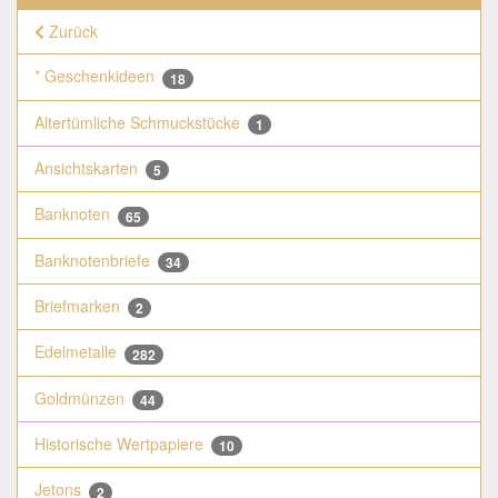
Zurück
* Geschenkideen
18
Altertümliche Schmuckstücke
1
Ansichtskarten
5
Banknoten
65
Banknotenbriefe
34
Briefmarken
2
Edelmetalle
282
Goldmünzen
44
Historische Wertpapiere
10
Jetons
2