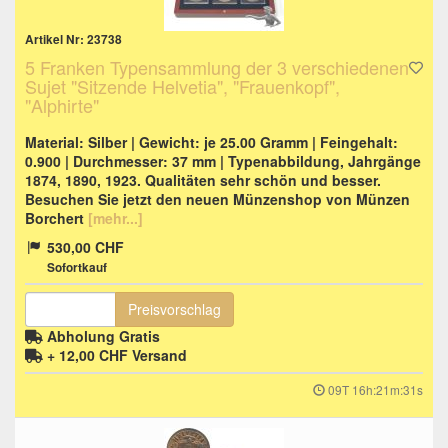
Artikel Nr: 23738
5 Franken Typensammlung der 3 verschiedenen
Sujet "Sitzende Helvetia", "Frauenkopf",
"Alphirte"
Material: Silber | Gewicht: je 25.00 Gramm | Feingehalt:
0.900 | Durchmesser: 37 mm | Typenabbildung, Jahrgänge
1874, 1890, 1923. Qualitäten sehr schön und besser.
Besuchen Sie jetzt den neuen Münzenshop von Münzen
Borchert
[mehr...]
530,00 CHF
Sofortkauf
Preisvorschlag
Abholung Gratis
+ 12,00 CHF
Versand
09T 16h:21m:30s