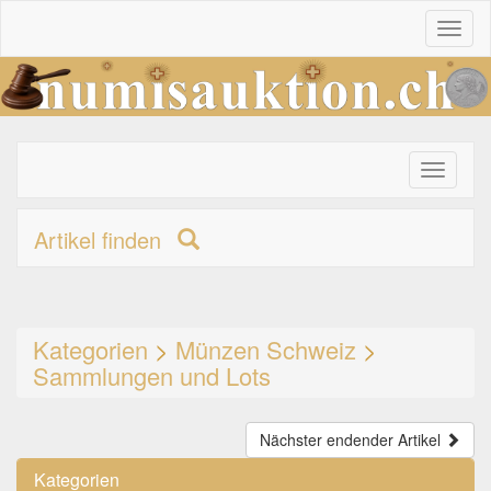
Toggl
naviga
Toggle
primary
navigati
Artikel finden
Kategorien
>
Münzen Schweiz
>
Sammlungen und Lots
Nächster endender Artikel
Kategorien