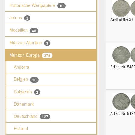
Historische Wertpapiere
10
Jetons
2
Artikel Nr: 31
Medaillen
48
Münzen Altertum
3
Münzen Europa
379
Artikel Nr: 548
Andorra
Belgien
13
Bulgarien
2
Dänemark
Artikel Nr: 548
Deutschland
127
Estland