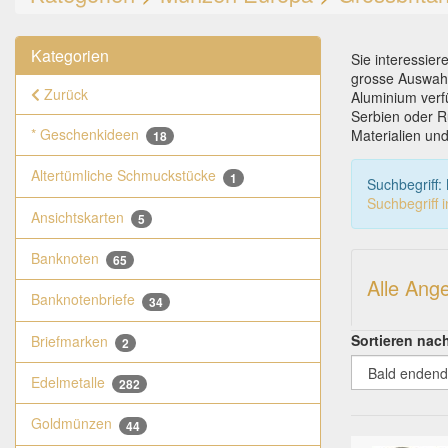
Kategorien
Sie interessie
grosse Auswahl
Zurück
Aluminium verf
Serbien oder 
* Geschenkideen
Materialien un
18
Altertümliche Schmuckstücke
1
Suchbegriff:
Suchbegriff 
Ansichtskarten
5
Banknoten
65
Alle Ang
Banknotenbriefe
34
Sortieren nac
Briefmarken
2
Edelmetalle
282
Goldmünzen
44