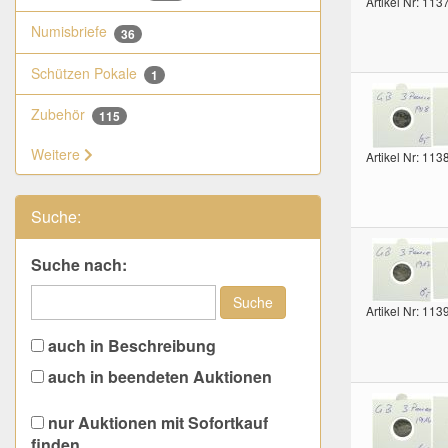
Artikel Nr: 113
Numisbriefe
36
Schützen Pokale
1
Zubehör
115
Weitere
Artikel Nr: 113
Suche:
Suche nach:
Suche
Artikel Nr: 113
auch in Beschreibung
auch in beendeten Auktionen
nur Auktionen mit Sofortkauf
finden