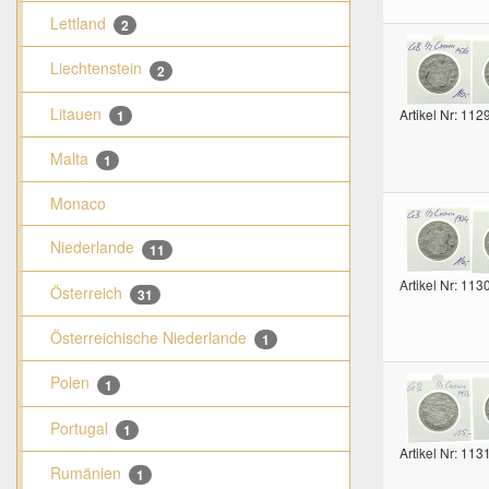
Lettland
2
Liechtenstein
2
Litauen
Artikel Nr: 112
1
Malta
1
Monaco
Niederlande
11
Artikel Nr: 113
Österreich
31
Österreichische Niederlande
1
Polen
1
Portugal
1
Artikel Nr: 113
Rumänien
1