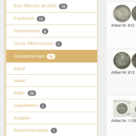
Euro Münzen ab 2002
19
Frankreich
12
Artikel Nr: 812
Griechenland
6
Gross-Silbermünzen
1
Grossbritannien
39
Irland
Artikel Nr: 813
Island
Italien
20
Jugoslawien
1
Kroatien
Artikel Nr: 112
Kursmünzensätze
1