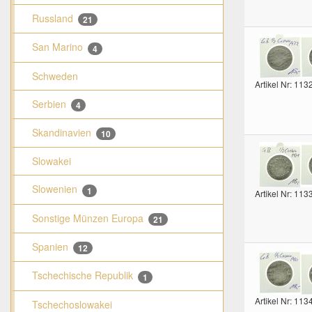
Russland
21
San Marino
4
Schweden
Artikel Nr: 113
Serbien
4
Skandinavien
10
Slowakei
Slowenien
1
Artikel Nr: 113
Sonstige Münzen Europa
21
Spanien
12
Tschechische Republik
1
Artikel Nr: 113
Tschechoslowakei