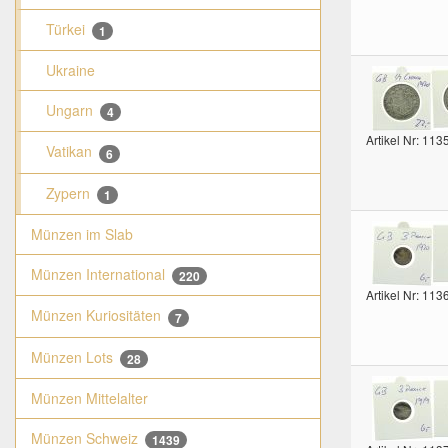
Türkei
1
Ukraine
Ungarn
4
Artikel Nr: 113
Vatikan
6
Zypern
1
Münzen im Slab
Münzen International
220
Artikel Nr: 113
Münzen Kuriositäten
7
Münzen Lots
28
Münzen Mittelalter
Münzen Schweiz
1439