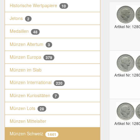
Historische Wertpapiere
10
Jetons
2
Artikel Nr: 128
Medaillen
48
Münzen Altertum
3
Münzen Europa
379
Münzen im Slab
Artikel Nr: 128
Münzen International
220
Münzen Kuriositäten
7
Münzen Lots
28
Münzen Mittelalter
Artikel Nr: 128
Münzen Schweiz
1441