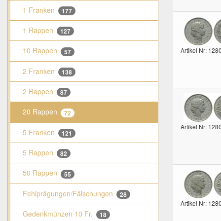
1 Franken
177
1 Rappen
127
10 Rappen
Artikel Nr: 128
57
2 Franken
138
2 Rappen
87
20 Rappen
72
Artikel Nr: 128
5 Franken
121
5 Rappen
82
50 Rappen
55
Fehlprägungen/Fälschungen
28
Artikel Nr: 128
Gedenkmünzen 10 Fr.
18