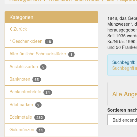
Kategorien
1848, das Gebu
Münzwesen", da
Zurück
herausgegeben
Seit 1936 werd
* Geschenkideen
Ku/Ni bis 1990
18
und 50 Franken
Altertümliche Schmuckstücke
1
Suchbegriff:
Ansichtskarten
5
Suchbegriff 
Banknoten
65
Banknotenbriefe
Alle Ang
34
Briefmarken
2
Sortieren nac
Edelmetalle
282
Goldmünzen
44