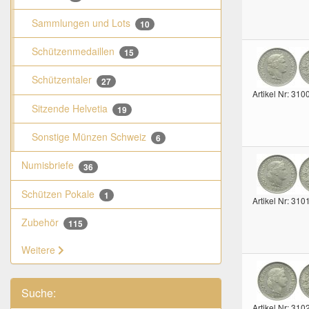
Sammlungen und Lots
10
Schützenmedaillen
15
Schützentaler
27
Artikel Nr: 310
Sitzende Helvetia
19
Sonstige Münzen Schweiz
6
Numisbriefe
36
Schützen Pokale
1
Artikel Nr: 310
Zubehör
115
Weitere
Suche:
Artikel Nr: 310