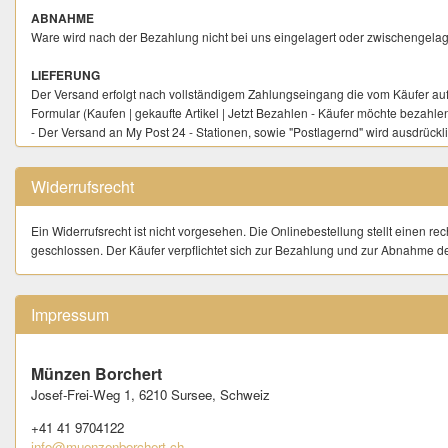
ABNAHME
Ware wird nach der Bezahlung nicht bei uns eingelagert oder zwischengelage
LIEFERUNG
Der Versand erfolgt nach vollständigem Zahlungseingang die vom Käufer auf 
Formular (Kaufen | gekaufte Artikel | Jetzt Bezahlen - Käufer möchte bezahlen
- Der Versand an My Post 24 - Stationen, sowie "Postlagernd" wird ausdrückl
Versand ins Ausland erfolgt nur sofern explizit angeboten, bis max. CHF 9
Widerrufsrecht
ABHOLUNG
Abholzeiten in Sursee: Mi–Fr 10.00 – 12.00 Uhr + 13.30–17.00 Uhr, Sa
Ein Widerrufsrecht ist nicht vorgesehen. Die Onlinebestellung stellt einen re
VERSANDKOSTEN
geschlossen. Der Käufer verpflichtet sich zur Bezahlung und zur Abnahme d
Schweiz
: Die angegebenen Versandkosten beinhalten Porto, Verpackung & Auf
Internationaler Versand nur, sofern explizit angeboten:
Die Versandkosten bei
jeden weiteren Artikel.
Impressum
HAFTUNG AUF DEM VERSANDWEG
Der Verkäufer übernimmt das volle Versandrisiko für eingeschrieben gesend
Münzen Borchert
Für Artikel, welche nicht per Einschreiben, Signature oder Express gesendet
Josef-Frei-Weg 1,
6210 Sursee,
Schweiz
GARANTIE
+41 41 9704122
Wir garantieren fuer die Echtheit der angebotenen Münzen, bzw. Medaillen. 
info@muenzenborchert.ch