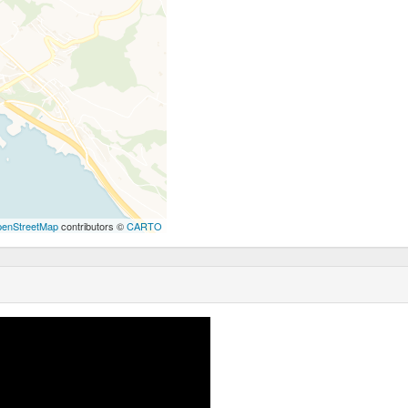
enStreetMap
contributors ©
CARTO