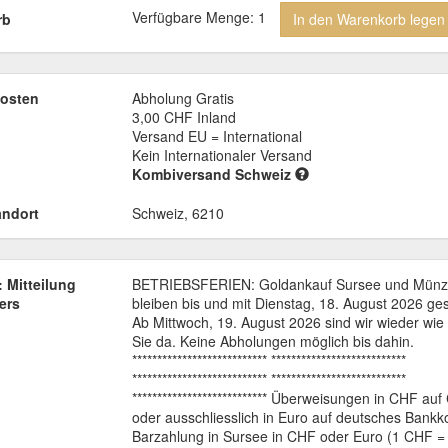
Verfügbare Menge: 1
rb
In den Warenkorb legen
osten
Abholung Gratis
3,00 CHF
Inland
Versand EU = International
Kein Internationaler Versand
Kombiversand Schweiz
andort
Schweiz, 6210
 Mitteilung
BETRIEBSFERIEN: Goldankauf Sursee und Münz
ers
bleiben bis und mit Dienstag, 18. August 2026 ge
Ab Mittwoch, 19. August 2026 sind wir wieder wie
Sie da. Keine Abholungen möglich bis dahin.
*************************** ***************************
*************************** ***************************
*************************** Überweisungen in CHF au
oder ausschliesslich in Euro auf deutsches Bankk
Barzahlung in Sursee in CHF oder Euro (1 CHF = 