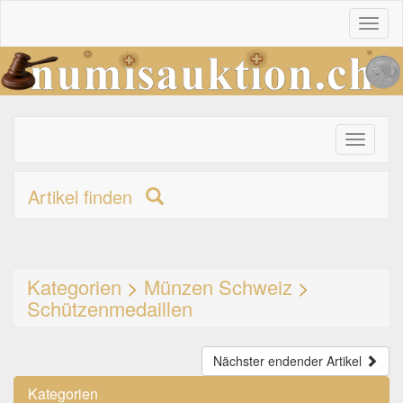
Toggl
naviga
Toggle
primary
navigati
Artikel finden
Kategorien
>
Münzen Schweiz
>
Schützenmedaillen
Nächster endender Artikel
Kategorien