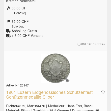
Kramer, Neuchatel
30,00 CHF
0
Gebot(e)
65,00 CHF
Sofortkauf
Abholung Gratis
+ 3,00 CHF
Versand
06T 19h:14m:48s
Artikel Nr: 25147
1901 Luzern Eidgenössisches Schützenfest
Schützenmedaille Silber
Richter#879, Martin#476 | Medailleur: Hans Frei, Basel |
Material: Silber | Gewicht: ~35.2 Gramm | Durchmesser: 45