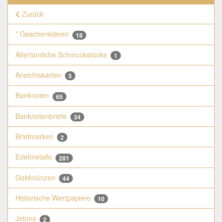
Zurück
* Geschenkideen
18
Altertümliche Schmuckstücke
1
Ansichtskarten
5
Banknoten
65
Banknotenbriefe
34
Briefmarken
2
Edelmetalle
281
Goldmünzen
44
Historische Wertpapiere
10
Jetons
2