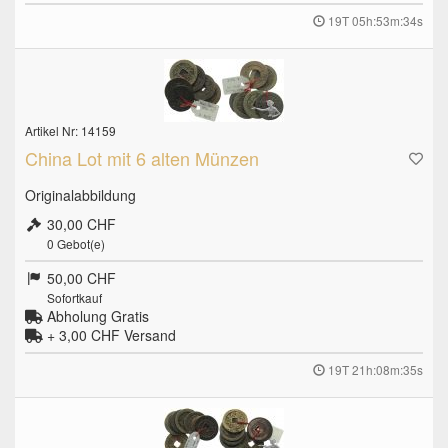
19T 05h:53m:33s
Artikel Nr: 14159
China Lot mit 6 alten Münzen
Originalabbildung
30,00 CHF
0
Gebot(e)
50,00 CHF
Sofortkauf
Abholung Gratis
+ 3,00 CHF
Versand
19T 21h:08m:34s