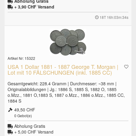
Abholung Gratis
+ 3,90 CHF
Versand
18T 16h:03m:33s
Artikel Nr: 15322
USA 1 Dollar 1881 - 1887 George T. Morgan |
Lot mit 10 FÄLSCHUNGEN (inkl. 1885 CC)
Gesamtgewicht: 228.4 Gramm | Durchmesser: ~38 mm |
Originalabbildungen | Jg.: 1886 S, 1885 S, 1882 O, 1885
o.Mzz., 1881 O,1883 S, 1887 o.Mzz., 1886 o.Mzz., 1885 CC,
1884 S
49,50 CHF
0
Gebot(e)
Abholung Gratis
+ 5,00 CHF
Versand