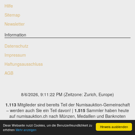
Hilfe
Sitemap
Newsletter
Information
Datenschutz
Impressum
Haftungsausschluss
AGB
8/6/2026, 9:11:23 PM
(Zeitzone: Zurich, Europe)
1.113
Mitglieder sind bereits Teil der Numisauktion-Gemeinschaft
– werden auch Sie ein Teil davon! |
1.515
Sammler haben heute
auf numisauktion.ch nach Münzen, Medaillen und Banknoten
gesucht – vielleicht ist auch für Sie das passende Stück dabei! |
Diese Webseite nutzt Cookies, um die Benutzerfreundlichkeit zu
35
Nutzer sind gerade auf numisauktion.ch – verpassen Sie nicht
Hinweis ausblenden
erhöhen
Mehr anzeigen
Ihre Chance auf ein echtes Schnäppchen! |
2.275
Artikel stehen