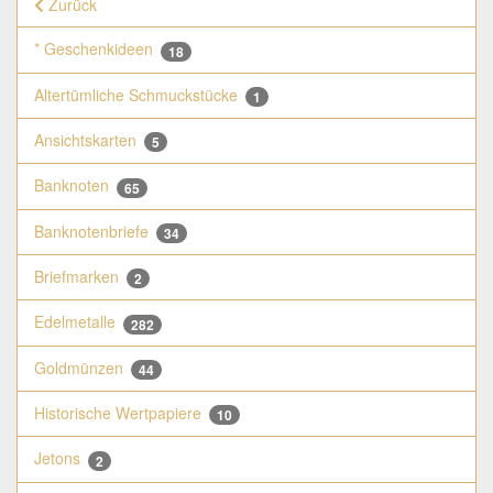
Zurück
* Geschenkideen
18
Altertümliche Schmuckstücke
1
Ansichtskarten
5
Banknoten
65
Banknotenbriefe
34
Briefmarken
2
Edelmetalle
282
Goldmünzen
44
Historische Wertpapiere
10
Jetons
2