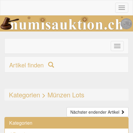
Toggl
naviga
Toggle
primary
navigati
Artikel finden
Kategorien
>
Münzen Lots
Nächster endender Artikel
Kategorien