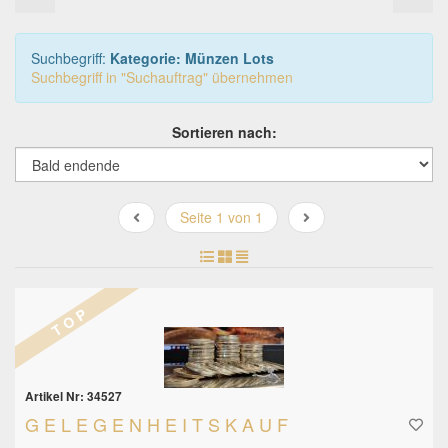
genheit
atik im
Suchbegriff:
Kategorie: Münzen Lots
t 2189
Suchbegriff in "Suchauftrag" übernehmen
te
den
chte
Sortieren nach:
leben
Seite 1 von 1
T O P
Artikel Nr: 34527
G E L E G E N H E I T S K A U F