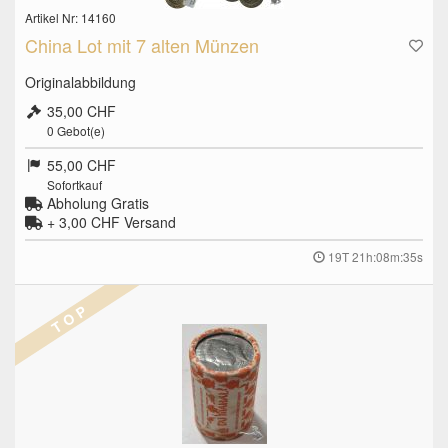
Artikel Nr: 14160
China Lot mit 7 alten Münzen
Originalabbildung
35,00 CHF
0
Gebot(e)
55,00 CHF
Sofortkauf
Abholung Gratis
+ 3,00 CHF
Versand
19T 21h:08m:34s
T O P