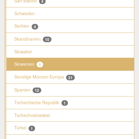
San Marino
4
Schweden
Serbien
4
Skandinavien
10
Slowakei
Slowenien
1
Sonstige Münzen Europa
21
Spanien
12
Tschechische Republik
1
Tschechoslowakei
Türkei
1