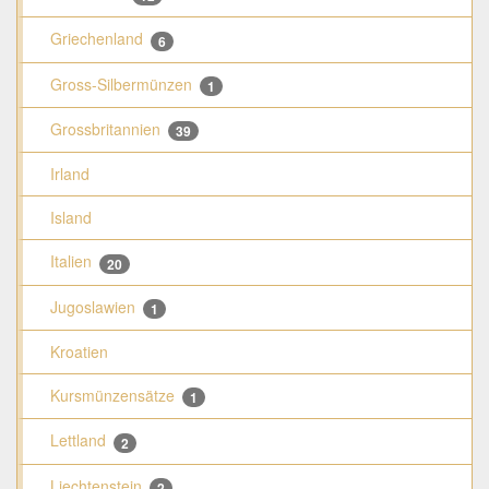
Griechenland
6
Gross-Silbermünzen
1
Grossbritannien
39
Irland
Island
Italien
20
Jugoslawien
1
Kroatien
Kursmünzensätze
1
Lettland
2
Liechtenstein
2