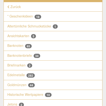
Zurück
* Geschenkideen
18
Altertümliche Schmuckstücke
1
Ansichtskarten
5
Banknoten
65
Banknotenbriefe
34
Briefmarken
2
Edelmetalle
282
Goldmünzen
44
Historische Wertpapiere
10
Jetons
2