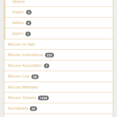
Ukraine
Ungarn
4
Vatikan
6
Zypern
1
Münzen im Slab
Münzen International
220
Münzen Kuriositäten
7
Münzen Lots
28
Münzen Mittelalter
Münzen Schweiz
1438
Numisbriefe
36