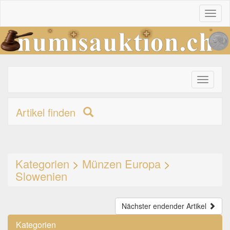
Toggl
naviga
Toggle
primary
navigati
Artikel finden
Kategorien
>
Münzen Europa
>
Slowenien
Nächster endender Artikel
Kategorien