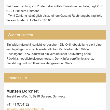
Bei Bareinzahlung am Postschalter mittels Einzahlungsschein, zzgl. CHF
2.00 für unsere Umtriebe.
- Twint-Zahlung ist möglich bis zu einem Gesamt-Rechnungsbetrag inkl.
Versandkosten in Höhe Fr. 100.00
ABNAHME
Ware wird nach der Bezahlung nicht bei uns eingelagert oder
Widerrufsrecht
zwischengelagert. Die Kundschaft trägt dafür Sorge unmittelbar nach
dem Kauf eine verbindliche Versandadresse zur Verfügung zu stellen.
Ein Widerrufsrecht ist nicht vorgesehen. Die Onlinebestellung stellt einen
rechtsgültigen und rechtsverbindlichen Kaufvertrag dar. Mit dem
LIEFERUNG
Höchstgebot, bzw. Kauf wird ein verbindlicher Kaufvertrag ohne
Der Versand erfolgt nach vollständigem Zahlungseingang die vom
Rücktrittsmoeglichkeit geschlossen. Der Käufer verpflichtet sich zur
Käufer auf numisauktion.ch hinterlegte Adresse. Eine abweichende
Bezahlung und zur Abnahme der gekauften Ware.
Lieferadresse ist dem Verkäufer sofort nach dem Kauf über das auf
numisauktion bereitgestellte Formular (Kaufen | gekaufte Artikel | Jetzt
Bezahlen - Käufer möchte bezahlen) mitzuteilen.
Impressum
- Der Versand an My Post 24 - Stationen, sowie "Postlagernd" wird
ausdrücklich abgelehnt.
Versand ins Ausland erfolgt nur sofern explizit angeboten, bis max. CHF
Münzen Borchert
99.00 Warenwert pro Sendung.
Josef-Frei-Weg 1,
6210 Sursee,
Schweiz
ABHOLUNG
+41 41 9704122
Abholzeiten in Sursee: Mi–Fr 10.00 – 12.00 Uhr + 13.30–17.00 Uhr,
info@muenzenborchert.ch