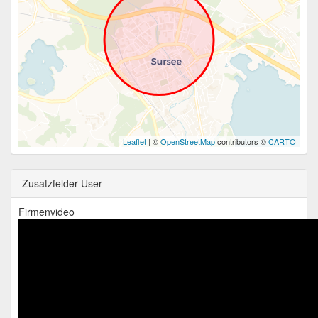
Leaflet
| ©
OpenStreetMap
contributors ©
CARTO
Zusatzfelder User
Firmenvideo