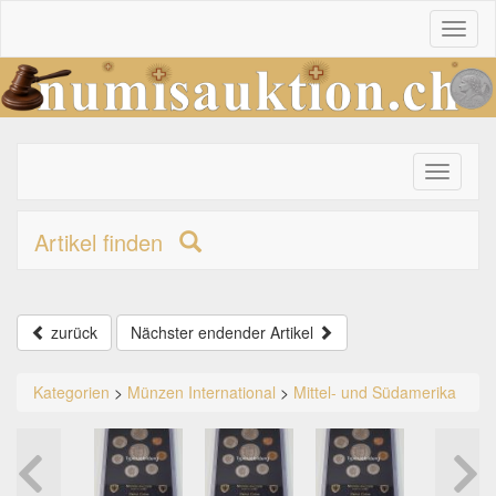
Toggl
naviga
Toggle
primary
navigati
Artikel finden
zurück
Nächster endender Artikel
Kategorien
>
Münzen International
>
Mittel- und Südamerika