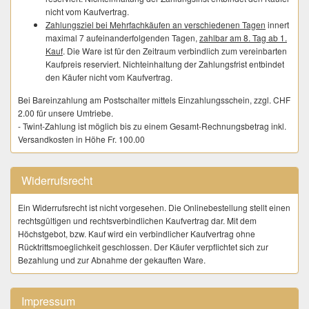
nicht vom Kaufvertrag.
Zahlungsziel bei Mehrfachkäufen an verschiedenen Tagen
innert
maximal 7 aufeinanderfolgenden Tagen,
zahlbar am 8. Tag ab 1.
Kauf
. Die Ware ist für den Zeitraum verbindlich zum vereinbarten
Kaufpreis reserviert. Nichteinhaltung der Zahlungsfrist entbindet
den Käufer nicht vom Kaufvertrag.
Bei Bareinzahlung am Postschalter mittels Einzahlungsschein, zzgl. CHF
2.00 für unsere Umtriebe.
- Twint-Zahlung ist möglich bis zu einem Gesamt-Rechnungsbetrag inkl.
Versandkosten in Höhe Fr. 100.00
ABNAHME
Ware wird nach der Bezahlung nicht bei uns eingelagert oder
Widerrufsrecht
zwischengelagert. Die Kundschaft trägt dafür Sorge unmittelbar nach
dem Kauf eine verbindliche Versandadresse zur Verfügung zu stellen.
Ein Widerrufsrecht ist nicht vorgesehen. Die Onlinebestellung stellt einen
rechtsgültigen und rechtsverbindlichen Kaufvertrag dar. Mit dem
LIEFERUNG
Höchstgebot, bzw. Kauf wird ein verbindlicher Kaufvertrag ohne
Der Versand erfolgt nach vollständigem Zahlungseingang die vom
Rücktrittsmoeglichkeit geschlossen. Der Käufer verpflichtet sich zur
Käufer auf numisauktion.ch hinterlegte Adresse. Eine abweichende
Bezahlung und zur Abnahme der gekauften Ware.
Lieferadresse ist dem Verkäufer sofort nach dem Kauf über das auf
numisauktion bereitgestellte Formular (Kaufen | gekaufte Artikel | Jetzt
Bezahlen - Käufer möchte bezahlen) mitzuteilen.
Impressum