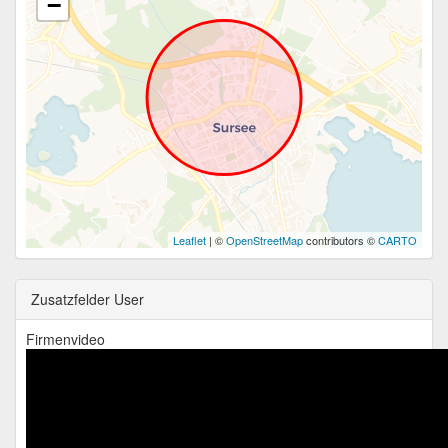
−
Leaflet
| ©
OpenStreetMap
contributors ©
CARTO
Zusatzfelder User
Firmenvideo