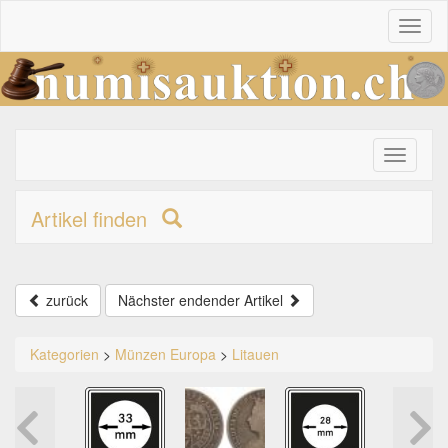
Toggl
naviga
Toggle
primary
navigati
Artikel finden
zurück
Nächster endender Artikel
Kategorien
>
Münzen Europa
>
Litauen