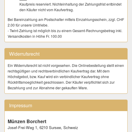
Kaufpreis reserviert. Nichteinhaltung der Zahlungsfrist entbindet
den Käufer nicht vom Kaufvertrag.
Bei Bareinzahlung am Postschalter mittels Einzahlungsschein, zzgl. CHF
2.00 für unsere Umtriebe.
- Twint-Zahlung ist möglich bis zu einem Gesamt-Rechnungsbetrag inkl.
Versandkosten in Höhe Fr. 100.00
ABNAHME
Ware wird nach der Bezahlung nicht bei uns eingelagert oder
Widerrufsrecht
zwischengelagert. Die Kundschaft trägt dafür Sorge unmittelbar nach
dem Kauf eine verbindliche Versandadresse zur Verfügung zu stellen.
Ein Widerrufsrecht ist nicht vorgesehen. Die Onlinebestellung stellt einen
rechtsgültigen und rechtsverbindlichen Kaufvertrag dar. Mit dem
LIEFERUNG
Höchstgebot, bzw. Kauf wird ein verbindlicher Kaufvertrag ohne
Der Versand erfolgt nach vollständigem Zahlungseingang die vom
Rücktrittsmoeglichkeit geschlossen. Der Käufer verpflichtet sich zur
Käufer auf numisauktion.ch hinterlegte Adresse. Eine abweichende
Bezahlung und zur Abnahme der gekauften Ware.
Lieferadresse ist dem Verkäufer sofort nach dem Kauf über das auf
numisauktion bereitgestellte Formular (Kaufen | gekaufte Artikel | Jetzt
Bezahlen - Käufer möchte bezahlen) mitzuteilen.
Impressum
- Der Versand an My Post 24 - Stationen, sowie "Postlagernd" wird
ausdrücklich abgelehnt.
Versand ins Ausland erfolgt nur sofern explizit angeboten, bis max. CHF
Münzen Borchert
99.00 Warenwert pro Sendung.
Josef-Frei-Weg 1,
6210 Sursee,
Schweiz