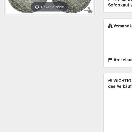
Sofortkauf 
Hover to zoom
Versandk
Artikelst
WICHTIG:
des Verkäuf