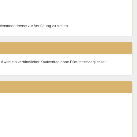
 Versandadresse zur Verfügung zu stellen.
käufer sofort nach dem Kauf über das auf numisauktion bereitgestellte
uf wird ein verbindlicher Kaufvertrag ohne Rücktrittsmoeglichkeit
esenheit, sind publiziert auf
www.goldankauf-sursee.ch
)
.
sten für alle Käufe innert 7 Tagen ab 1. Kauf.
tikel 1 x die höchsten Versandkosten laut Angebot, zuzüglich CHF 2.00 für
in.