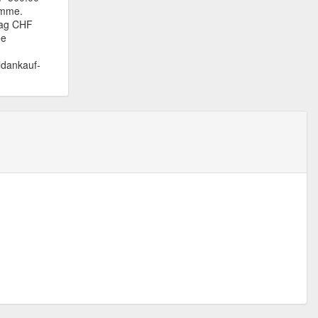
umme.
rag CHF
ee
ldankauf-