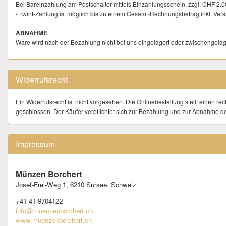
Bei Bareinzahlung am Postschalter mittels Einzahlungsschein, zzgl. CHF 2.0
- Twint-Zahlung ist möglich bis zu einem Gesamt-Rechnungsbetrag inkl. Ver
ABNAHME
Ware wird nach der Bezahlung nicht bei uns eingelagert oder zwischengelage
LIEFERUNG
Der Versand erfolgt nach vollständigem Zahlungseingang die vom Käufer auf 
Widerrufsrecht
Formular (Kaufen | gekaufte Artikel | Jetzt Bezahlen - Käufer möchte bezahlen
- Der Versand an My Post 24 - Stationen, sowie "Postlagernd" wird ausdrückl
Versand ins Ausland erfolgt nur sofern explizit angeboten, bis max. CHF 9
Ein Widerrufsrecht ist nicht vorgesehen. Die Onlinebestellung stellt einen re
geschlossen. Der Käufer verpflichtet sich zur Bezahlung und zur Abnahme d
ABHOLUNG
Abholzeiten in Sursee: Di 13.30. - 17.00, Mi–Fr 10.00 – 12.00 Uhr + 1
Impressum
VERSANDKOSTEN
Schweiz
: Die angegebenen Versandkosten beinhalten Porto, Verpackung & Auf
Internationaler Versand nur, sofern explizit angeboten:
Die Versandkosten bei
Münzen Borchert
jeden weiteren Artikel.
Josef-Frei-Weg 1,
6210 Sursee,
Schweiz
HAFTUNG AUF DEM VERSANDWEG
+41 41 9704122
Der Verkäufer übernimmt das volle Versandrisiko für eingeschrieben gesend
info@muenzenborchert.ch
Für Artikel, welche nicht per Einschreiben, Signature oder Express gesendet
www.muenzenborchert.ch