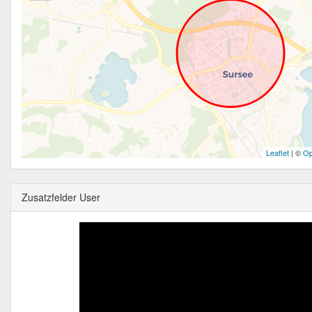
Leaflet
| ©
Op
Zusatzfelder User