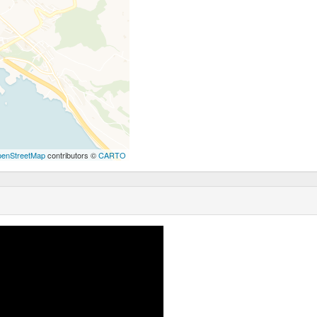
enStreetMap
contributors ©
CARTO