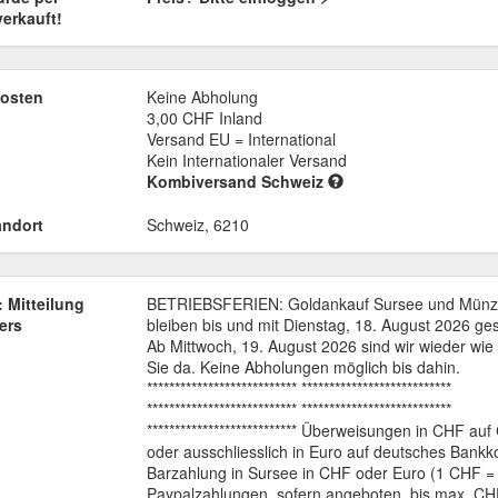
verkauft!
osten
Keine Abholung
3,00 CHF
Inland
Versand EU = International
Kein Internationaler Versand
Kombiversand Schweiz
andort
Schweiz, 6210
 Mitteilung
BETRIEBSFERIEN: Goldankauf Sursee und Münz
ers
bleiben bis und mit Dienstag, 18. August 2026 ge
Ab Mittwoch, 19. August 2026 sind wir wieder wie
Sie da. Keine Abholungen möglich bis dahin.
*************************** ***************************
*************************** ***************************
*************************** Überweisungen in CHF au
oder ausschliesslich in Euro auf deutsches Bankk
Barzahlung in Sursee in CHF oder Euro (1 CHF = 
Paypalzahlungen, sofern angeboten, bis max. C