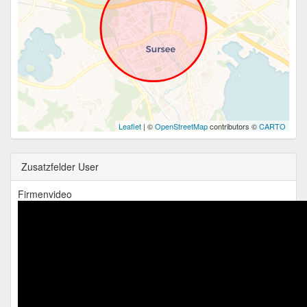
Leaflet
| ©
OpenStreetMap
contributors ©
CARTO
Zusatzfelder User
Firmenvideo