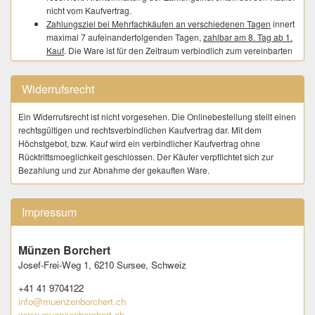
nicht vom Kaufvertrag.
Zahlungsziel bei Mehrfachkäufen an verschiedenen Tagen
innert
maximal 7 aufeinanderfolgenden Tagen,
zahlbar am 8. Tag ab 1.
Kauf
. Die Ware ist für den Zeitraum verbindlich zum vereinbarten
Kaufpreis reserviert. Nichteinhaltung der Zahlungsfrist entbindet
den Käufer nicht vom Kaufvertrag.
Widerrufsrecht
Bei Bareinzahlung am Postschalter mittels Einzahlungsschein, zzgl. CHF
2.00 für unsere Umtriebe.
Ein Widerrufsrecht ist nicht vorgesehen. Die Onlinebestellung stellt einen
- Twint-Zahlung ist möglich bis zu einem Gesamt-Rechnungsbetrag inkl.
rechtsgültigen und rechtsverbindlichen Kaufvertrag dar. Mit dem
Versandkosten in Höhe Fr. 100.00
Höchstgebot, bzw. Kauf wird ein verbindlicher Kaufvertrag ohne
Rücktrittsmoeglichkeit geschlossen. Der Käufer verpflichtet sich zur
ABNAHME
Bezahlung und zur Abnahme der gekauften Ware.
Ware wird nach der Bezahlung nicht bei uns eingelagert oder
zwischengelagert. Die Kundschaft trägt dafür Sorge unmittelbar nach
dem Kauf eine verbindliche Versandadresse zur Verfügung zu stellen.
Impressum
LIEFERUNG
Der Versand erfolgt nach vollständigem Zahlungseingang die vom
Münzen Borchert
Käufer auf numisauktion.ch hinterlegte Adresse. Eine abweichende
Josef-Frei-Weg 1,
6210 Sursee,
Schweiz
Lieferadresse ist dem Verkäufer sofort nach dem Kauf über das auf
numisauktion bereitgestellte Formular (Kaufen | gekaufte Artikel | Jetzt
+41 41 9704122
Bezahlen - Käufer möchte bezahlen) mitzuteilen.
info@muenzenborchert.ch
- Der Versand an My Post 24 - Stationen, sowie "Postlagernd" wird
www.muenzenborchert.ch