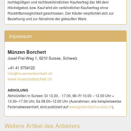
- Twint-Zahlung ist möglich bis zu einem Gesamt-Rechnungsbetrag inkl.
rechtsgültigen und rechtsverbindlichen Kaufvertrag dar. Mit dem
Versandkosten in Höhe Fr. 100.00
Höchstgebot, bzw. Kauf wird ein verbindlicher Kaufvertrag ohne
Rücktrittsmoeglichkeit geschlossen. Der Käufer verpflichtet sich zur
ABNAHME
Bezahlung und zur Abnahme der gekauften Ware.
Ware wird nach der Bezahlung nicht bei uns eingelagert oder
zwischengelagert. Die Kundschaft trägt dafür Sorge unmittelbar nach
dem Kauf eine verbindliche Versandadresse zur Verfügung zu stellen.
Impressum
LIEFERUNG
Der Versand erfolgt nach vollständigem Zahlungseingang die vom
Münzen Borchert
Käufer auf numisauktion.ch hinterlegte Adresse. Eine abweichende
Josef-Frei-Weg 1,
6210 Sursee,
Schweiz
Lieferadresse ist dem Verkäufer sofort nach dem Kauf über das auf
numisauktion bereitgestellte Formular (Kaufen | gekaufte Artikel | Jetzt
+41 41 9704122
Bezahlen - Käufer möchte bezahlen) mitzuteilen.
info@muenzenborchert.ch
- Der Versand an My Post 24 - Stationen, sowie "Postlagernd" wird
www.muenzenborchert.ch
ausdrücklich abgelehnt.
Versand ins Ausland erfolgt nur sofern explizit angeboten, bis max. CHF
ABHOLUNG
99.00 Warenwert pro Sendung.
Abholzeiten in Sursee: Di 13.30. - 17.00, Mi–Fr 10.00 – 12.00 Uhr +
13.30–17.00 Uhr, Sa 08.00–12.00 Uhr (Ausnahmen, wie beispielsweise
ABHOLUNG
Ferienabwesenheit, sind publiziert auf
www.goldankauf-sursee.ch
)
.
Abholzeiten in Sursee: Di 13.30. - 17.00, Mi–Fr 10.00 – 12.00 Uhr +
13.30–17.00 Uhr, Sa 08.00–12.00 Uhr (Ausnahmen, wie
beispielsweise Ferienabwesenheit, sind publiziert auf
Weitere Artikel des Anbieters
www.goldankauf-sursee.ch
)
.