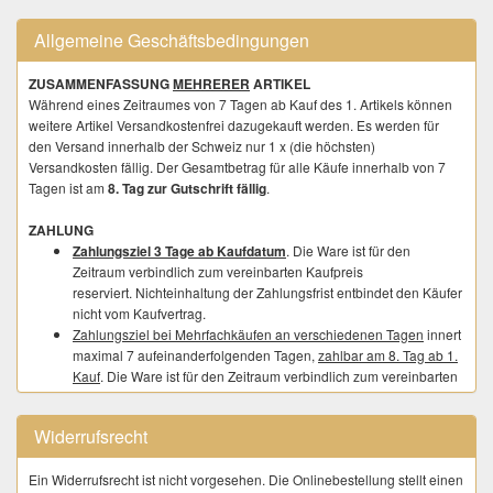
Allgemeine Geschäftsbedingungen
ZUSAMMENFASSUNG
MEHRERER
ARTIKEL
Während eines Zeitraumes von 7 Tagen ab Kauf des 1. Artikels können
weitere Artikel Versandkostenfrei dazugekauft werden. Es werden für
den Versand innerhalb der Schweiz nur 1 x (die höchsten)
Versandkosten fällig. Der Gesamtbetrag für alle Käufe innerhalb von 7
Tagen ist am
8. Tag zur Gutschrift fällig
.
ZAHLUNG
Zahlungsziel 3 Tage ab Kaufdatum
. Die Ware ist für den
Zeitraum verbindlich zum vereinbarten Kaufpreis
reserviert. Nichteinhaltung der Zahlungsfrist entbindet den Käufer
nicht vom Kaufvertrag.
Zahlungsziel bei Mehrfachkäufen an verschiedenen Tagen
innert
maximal 7 aufeinanderfolgenden Tagen,
zahlbar am 8. Tag ab 1.
Kauf
. Die Ware ist für den Zeitraum verbindlich zum vereinbarten
Kaufpreis reserviert. Nichteinhaltung der Zahlungsfrist entbindet
den Käufer nicht vom Kaufvertrag.
Widerrufsrecht
Bei Bareinzahlung am Postschalter mittels Einzahlungsschein, zzgl. CHF
2.00 für unsere Umtriebe.
Ein Widerrufsrecht ist nicht vorgesehen. Die Onlinebestellung stellt einen