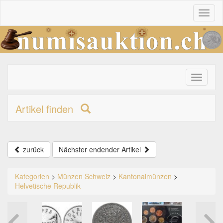
Toggl
naviga
Toggle
primary
navigati
Artikel finden
zurück
Nächster endender Artikel
Kategorien
>
Münzen Schweiz
>
Kantonalmünzen
>
Helvetische Republik