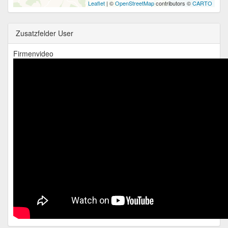
Leaflet
| ©
OpenStreetMap
contributors ©
CARTO
Zusatzfelder User
Firmenvideo