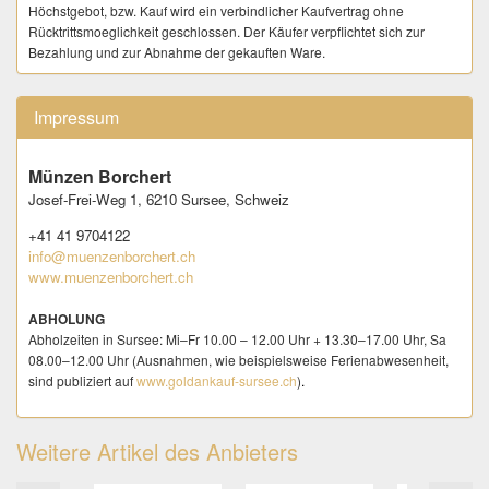
LIEFERUNG
Höchstgebot, bzw. Kauf wird ein verbindlicher Kaufvertrag ohne
Der Versand erfolgt nach vollständigem Zahlungseingang die vom
Rücktrittsmoeglichkeit geschlossen. Der Käufer verpflichtet sich zur
Käufer auf numisauktion.ch hinterlegte Adresse. Eine abweichende
Bezahlung und zur Abnahme der gekauften Ware.
Lieferadresse ist dem Verkäufer sofort nach dem Kauf über das auf
numisauktion bereitgestellte Formular (Kaufen | gekaufte Artikel | Jetzt
Bezahlen - Käufer möchte bezahlen) mitzuteilen.
Impressum
- Der Versand an My Post 24 - Stationen, sowie "Postlagernd" wird
ausdrücklich abgelehnt.
Versand ins Ausland erfolgt nur sofern explizit angeboten, bis max. CHF
Münzen Borchert
99.00 Warenwert pro Sendung.
Josef-Frei-Weg 1,
6210 Sursee,
Schweiz
ABHOLUNG
+41 41 9704122
Abholzeiten in Sursee: Mi–Fr 10.00 – 12.00 Uhr + 13.30–17.00 Uhr,
info@muenzenborchert.ch
Sa 08.00–12.00 Uhr (Ausnahmen, wie beispielsweise
www.muenzenborchert.ch
Ferienabwesenheit, sind publiziert auf
www.goldankauf-sursee.ch
)
.
ABHOLUNG
VERSANDKOSTEN
Abholzeiten in Sursee: Mi–Fr 10.00 – 12.00 Uhr + 13.30–17.00 Uhr, Sa
Schweiz
: Die angegebenen Versandkosten beinhalten Porto,
08.00–12.00 Uhr (Ausnahmen, wie beispielsweise Ferienabwesenheit,
Verpackung & Aufwand. Der Käufer bezahlt beim Kauf mehrerer Artikel 1
sind publiziert auf
www.goldankauf-sursee.ch
)
.
x (die höchsten) Versandkosten für alle Käufe innert 7 Tagen ab 1. Kauf.
Internationaler Versand nur, sofern explizit angeboten:
Die
Versandkosten beinhalten Porto, Verpackung & Aufwand. Der Käufer
Weitere Artikel des Anbieters
bezahlt beim Erwerb mehrerer Artikel 1 x die höchsten Versandkosten
laut Angebot, zuzüglich CHF 2.00 für jeden weiteren Artikel.