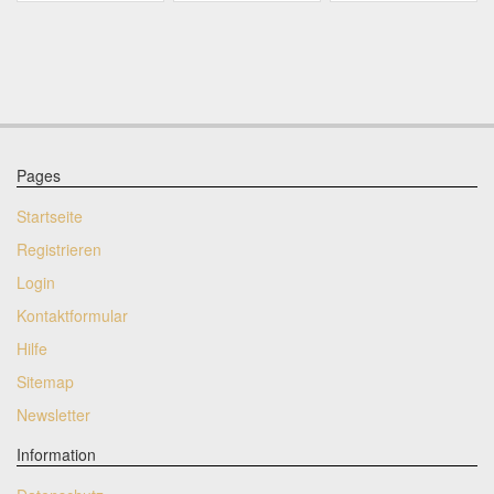
Zusagen oder nachträgliche Vereinbarungen sind beidseitig
ausschliesslich in schriftlicher Form, beispielsweise per E-Mail,
verbindlich.
GERICHTSSTAND
Erfüllungsort und Gerichtsstand für alle Parteien ist 6210 Sursee,
Schweiz
Pages
Startseite
Registrieren
Login
Kontaktformular
Hilfe
Sitemap
Newsletter
Information