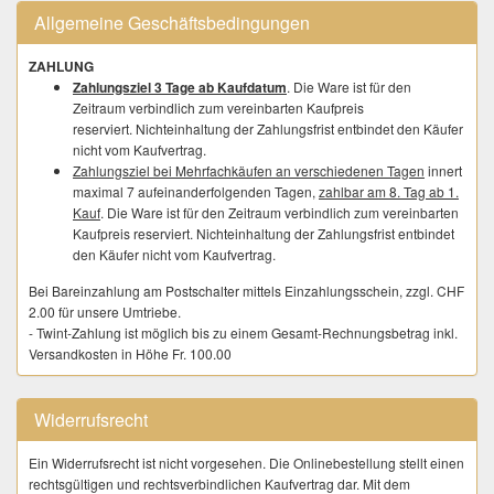
Allgemeine Geschäftsbedingungen
ZAHLUNG
Zahlungsziel 3 Tage ab Kaufdatum
. Die Ware ist für den
Zeitraum verbindlich zum vereinbarten Kaufpreis
reserviert. Nichteinhaltung der Zahlungsfrist entbindet den Käufer
nicht vom Kaufvertrag.
Zahlungsziel bei Mehrfachkäufen an verschiedenen Tagen
innert
maximal 7 aufeinanderfolgenden Tagen,
zahlbar am 8. Tag ab 1.
Kauf
. Die Ware ist für den Zeitraum verbindlich zum vereinbarten
Kaufpreis reserviert. Nichteinhaltung der Zahlungsfrist entbindet
den Käufer nicht vom Kaufvertrag.
Bei Bareinzahlung am Postschalter mittels Einzahlungsschein, zzgl. CHF
2.00 für unsere Umtriebe.
- Twint-Zahlung ist möglich bis zu einem Gesamt-Rechnungsbetrag inkl.
Versandkosten in Höhe Fr. 100.00
ABNAHME
Ware wird nach der Bezahlung nicht bei uns eingelagert oder
Widerrufsrecht
zwischengelagert. Die Kundschaft trägt dafür Sorge unmittelbar nach
dem Kauf eine verbindliche Versandadresse zur Verfügung zu stellen.
Ein Widerrufsrecht ist nicht vorgesehen. Die Onlinebestellung stellt einen
rechtsgültigen und rechtsverbindlichen Kaufvertrag dar. Mit dem