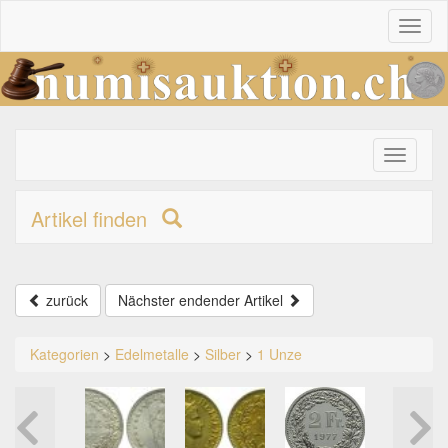
Toggl
naviga
Toggle
primary
navigati
Artikel finden
zurück
Nächster endender Artikel
Kategorien
>
Edelmetalle
>
Silber
>
1 Unze